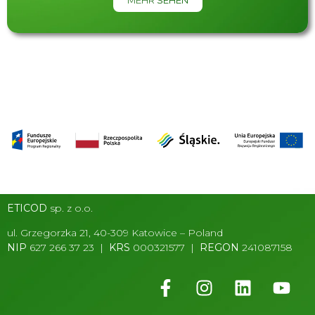
ETICOD
sp. z o.o.
ul. Grzegorzka 21, 40-309 Katowice – Poland
NIP
627 266 37 23 |
KRS
000321577 |
REGON
241087158